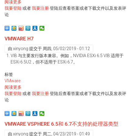
阅读更多
关
我要登陆
于
或者
我要注册
登陆后查看答案或者下载文件以及发表评
论
intel
CPU
二
代
VMWARE H7
及
以
由
xinyong
提交于
周四, 05/02/2019 - 01:12
后
VIB 与主要发行版本兼容。例如，NVIDIA ESXi 6.5 VIB 适用于
简
ESXi 6.5U2，但不适用于 ESXi 6.7。
单
发
标签
展
VMware
历
阅读更多
关
程
我要登陆
于
或者
我要注册
登陆后查看答案或者下载文件以及发表评
论
VMware
H7
VMWARE VSPHERE 6.5和 6.7不支持的处理器类型
由
xinyong
提交于
周二, 04/23/2019 - 01:49