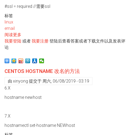
#ssl = required //需要ssl
标签
linux
email
阅读更多
关
我要登陆
于
或者
我要注册
登陆后查看答案或者下载文件以及发表评
论
CentOS
7.6
postfix
&
CENTOS HOSTNAME 改名的方法
dovecot
install
由
xinyong
提交于
周六, 06/08/2019 - 03:19
,config
6.X
hostname newhost
7.X
hostnamectl set-hostname NEWhost
标签