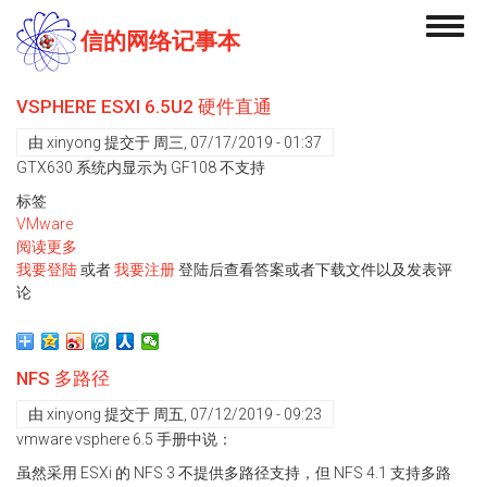
跳
Toggl
转
信的网络记事本
navig
到
主
要
VSPHERE ESXI 6.5U2 硬件直通
内
由
xinyong
提交于
周三, 07/17/2019 - 01:37
容
GTX630 系统内显示为 GF108 不支持
标签
VMware
阅读更多
关
我要登陆
于
或者
我要注册
登陆后查看答案或者下载文件以及发表评
论
vSphere
esxi
6.5u2
硬
NFS 多路径
件
直
由
xinyong
提交于
周五, 07/12/2019 - 09:23
通
vmware vsphere 6.5 手册中说：
虽然采用 ESXi 的 NFS 3 不提供多路径支持，但 NFS 4.1 支持多路