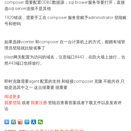
composer 需要配置ODBC数据源，sql brower服务等要打开，直接
选sql server连接不是其他
1920错误，需要手工在 composer 服务里赋予administrator 登陆账
号和密码
如果选择vcenter 和composer 在一台计算机上的方式，都拥有域管
理员登陆就比较省事了.
blast网关配置为访问的域名，注意端口8443，在防火墙上放行，当
然443端口也得放行。
即时克隆需要agent 配置的支持,和链接composer 克隆 不能共存,只
能是选其中之一.这点很重要.很重要.
阅读更多
关
我要登陆
于
或者
我要注册
登陆后查看答案或者下载文件以及发表评
论
Horizon
配
置
的