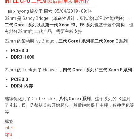
INTEL CPU 二代及以后简单发展历程
主
意
由
xinyong
提交于
周六, 05/04/2019 - 09:14
事
32nm 是 Sandy Bridge （革命性设计，所以这代CPU性能很好），
项
二代 Core i 系列
以及
第一代 Xeon E3、E5 系列
也基于这个架构，也
有部分22nm的 二代产品，需要主板支持
22nm 的架构叫 Ivy Bridge，
三代 Core i 系列
和
二代 Xeon E 系列
PCIE 3.0
DDR3-1600
22nm 的 Tock 到了 Haswell，
四代 Core i 系列
和
三代 Xeon E 系列
PCIE 3.0
DDR4-内存
继续优化到了 Coffee Lake，
八代 Core i 系列
。这个系列的 i3 提到
了 4 核，i5、i7 都从 6 核开始起步，然后继续提升主频，各种优化等
等
标签
intel
cpu