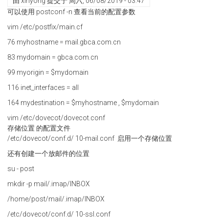
由
xinyong
提交于
周六, 06/08/2019 - 03:47
广
可以使用 postconf -n 查看当前的配置参数
告
vim /etc/postfix/main.cf
76 myhostname = mail.gbca.com.cn
83 mydomain = gbca.com.cn
99 myorigin = $mydomain
116 inet_interfaces = all
164 mydestination = $myhostname , $mydomain
vim /etc/dovecot/dovecot.conf
存储位置 的配置文件
/etc/dovecot/conf.d/ 10-mail.conf 启用一个存储位置
还有创建一个放邮件的位置
su - post
mkdir -p mail/.imap/INBOX
/home/post/mail/.imap/INBOX
/etc/dovecot/conf.d/ 10-ssl.conf