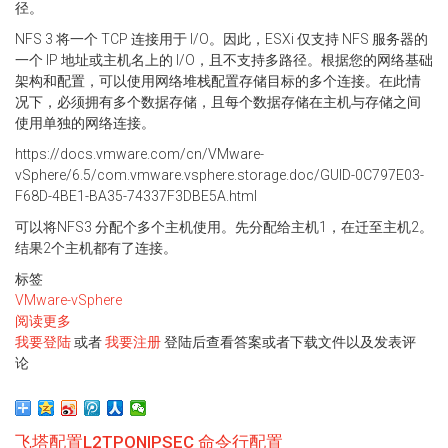
径。
NFS 3 将一个 TCP 连接用于 I/O。因此，ESXi 仅支持 NFS 服务器的
一个 IP 地址或主机名上的 I/O，且不支持多路径。根据您的网络基础
架构和配置，可以使用网络堆栈配置存储目标的多个连接。在此情
况下，必须拥有多个数据存储，且每个数据存储在主机与存储之间
使用单独的网络连接。
https://docs.vmware.com/cn/VMware-
vSphere/6.5/com.vmware.vsphere.storage.doc/GUID-0C797E03-
F68D-4BE1-BA35-74337F3DBE5A.html
可以将NFS3 分配个多个主机使用。先分配给主机1，在迁至主机2。
结果2个主机都有了连接。
标签
VMware-vSphere
阅读更多
关
我要登陆
于
或者
我要注册
登陆后查看答案或者下载文件以及发表评
论
NFS
多
路
径
飞塔配置L2TPONIPSEC 命令行配置