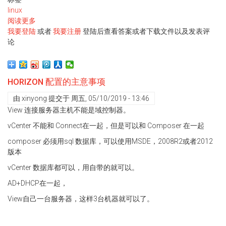
linux
阅读更多
关
我要登陆
于
或者
我要注册
登陆后查看答案或者下载文件以及发表评
论
Centos
hostname
改
名
HORIZON 配置的主意事项
的
方
由
xinyong
提交于
周五, 05/10/2019 - 13:46
法
View 连接服务器主机不能是域控制器。
vCenter 不能和 Connect在一起，但是可以和 Composer 在一起
composer 必须用sql 数据库，可以使用MSDE，2008R2或者2012
版本
vCenter 数据库都可以，用自带的就可以。
AD+DHCP在一起，
View自己一台服务器，这样3台机器就可以了。