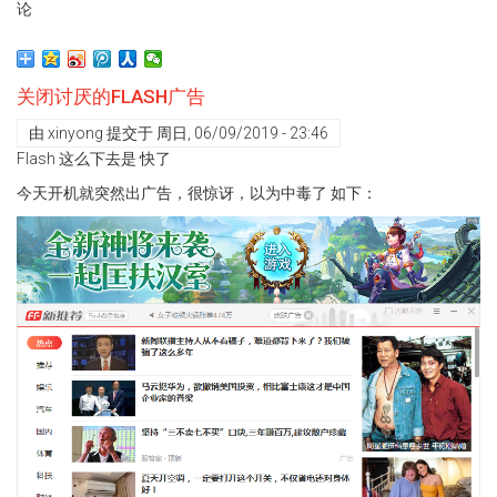
论
飞
塔
配
置
关闭讨厌的FLASH广告
L2TPonIPSec
命
由
xinyong
提交于
周日, 06/09/2019 - 23:46
令
Flash 这么下去是 快了
行
今天开机就突然出广告，很惊讶，以为中毒了 如下：
配
置