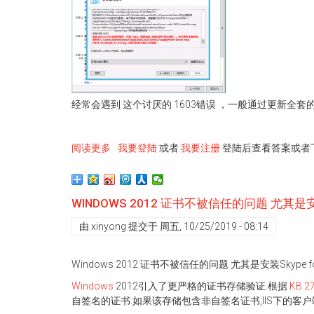
Server
场
的
URL
必
须
使
经常会遇到 这个讨厌的 1603错误 ，一般通过更新全套
用
HTTP
或
阅读更多
关
我要登陆
或者
我要注册
登陆后查看答案或者
HTTPS
于
方
1603
案，
错
不
WINDOWS 2012 证书不被信任的问题 尤其是安装SK
误
能
安
包
由
xinyong
提交于
周五, 10/25/2019 - 08:14
装
含
skype
非
Windows 2012 证书不被信任的问题 尤其是安装Skype f
for
默
business
认
Windows
2012引入了更严格的证书存储验证.根据
KB 27
server
端
自签名的证书.如果该存储包含非自签名证书,IIS下的客户
2015
口、