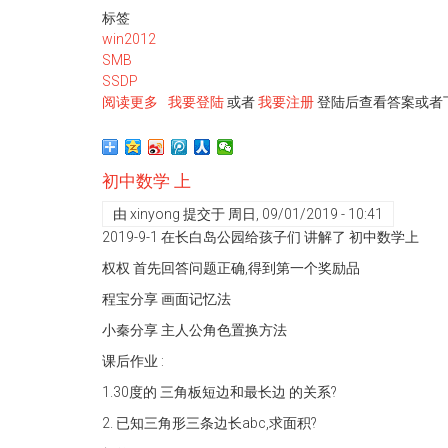
标签
win2012
SMB
SSDP
阅读更多
关
我要登陆
或者
我要注册
登陆后查看答案或者
于
Windows
2012
初中数学 上
网
络
由
xinyong
提交于
周日, 09/01/2019 - 10:41
发
2019-9-1 在长白岛公园给孩子们 讲解了 初中数学上
现
权权 首先回答问题正确,得到第一个奖励品
和
共
程宝分享 画面记忆法
享
小秦分享 主人公角色置换方法
问
题
课后作业 :
的
1.30度的 三角板短边和最长边 的关系?
解
决
2. 已知三角形三条边长abc,求面积?
方