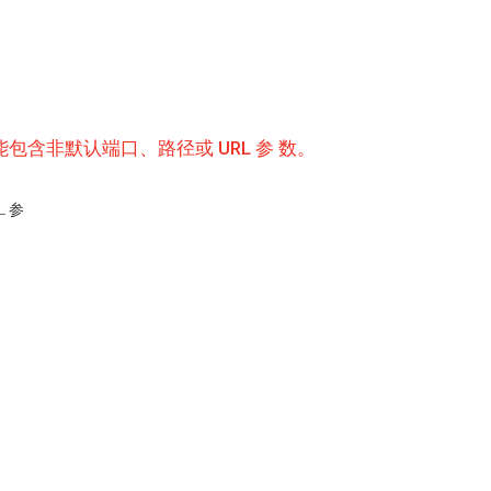
 方案，不能包含非默认端口、路径或 URL 参 数。
L 参