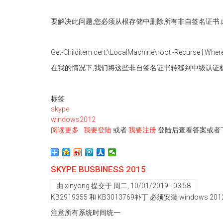
路
径
要解决此问题,您必须从根存储中删除所有非自签名证书.此P
或
URL
参
Get-Childitem cert:\LocalMachine\root -Recurse | Where-
数。
在我的情况下,我们将这些非自签名证书转移到中级认证机
标签
skype
windows2012
阅读更多
关
我要登陆
或者
我要注册
登陆后查看答案或者
于
Windows
2012
SKYPE BUSBINESS 2015
证
书
由
xinyong
提交于
周二, 10/01/2019 - 03:58
不
KB2919355 和 KB3013769补丁 必须安装 windows 201
被
注意所有系统时间统一
信