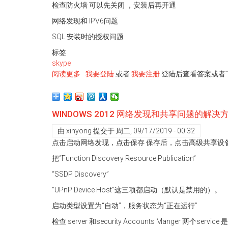
任
检查防火墙 可以先关闭 ，安装后再开通
的
网络发现和 IPV6问题
问
题
SQL 安装时的授权问题
尤
标签
其
skype
是
阅读更多
关
我要登陆
或者
我要注册
登陆后查看答案或者
安
于
装
Skype
Skype
busbiness
for
WINDOWS 2012 网络发现和共享问题的解决
2015
business
2015
由
xinyong
提交于
周二, 09/17/2019 - 00:32
点击启动网络发现，点击保存 保存后，点击高级共享设备网络
把“Function Discovery Resource Publication”
“SSDP Discovery”
“UPnP Device Host”这三项都启动（默认是禁用的）。
启动类型设置为“自动”，服务状态为“正在运行”
检查 server 和security Accounts Manger 两个serv