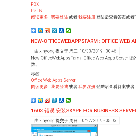
PBX
缓
PSTN
存?
阅读更多
关
我要登陆
或者
我要注册
登陆后查看答案或者
于
增
加
NEW-OFFICEWEBAPPSFARM : OFFICE 
IP-
PBX
由
xinyong
提交于
周三, 10/30/2019 - 00:46
New-OfficeWebAppsFarm : Office Web Apps
数。
标签
Office Web Apps Server
阅读更多
关
我要登陆
或者
我要注册
登陆后查看答案或者
于
New-
OfficeWebAppsFarm
1603 错误 安装SKYPE FOR BUSINESS SERVE
:
Office
由
xinyong
提交于
周日, 10/27/2019 - 05:03
Web
Apps