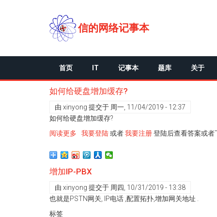
跳
转
到
信的网络记事本
主
要
内
容
首页
IT
记事本
题库
关于
如何给硬盘增加缓存?
由
xinyong
提交于
周一, 11/04/2019 - 12:37
如何给硬盘增加缓存?
阅读更多
关
我要登陆
或者
我要注册
登陆后查看答案或者
于
如
何
增加IP-PBX
给
硬
由
xinyong
提交于
周四, 10/31/2019 - 13:38
盘
也就是PSTN网关, IP电话 ,配置拓扑,增加网关地址 .
增
标签
加