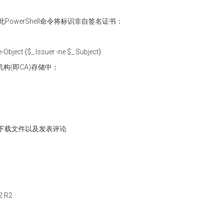
owerShell命令将标识非自签名证书：
Object {$_.Issuer -ne $_.Subject}
构(即CA)存储中：
下载文件以及发表评论
2 R2