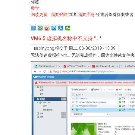
标签
法
数学
阅读更多
关
我要登陆
或者
我要注册
登陆后查看答案或者
于
初
中
VM6.5 虚拟机名称中不支持 " . "
数
学
由
xinyong
提交于
周二, 08/06/2019 - 13:39
上
无法创建虚拟机 vm。无法完成操作，因为文件或文件夹 /vmfs/volu