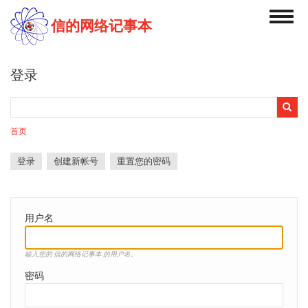
跳
Toggl
转
信的网络记事本
navig
到
主
要
登录
内
容
搜
搜
索
索
首页
表
单
登录
（活
创建新帐号
重置您的密码
主
动
标
标
签）
签
用户名
输入您的 信的网络记事本 的用户名。
密码