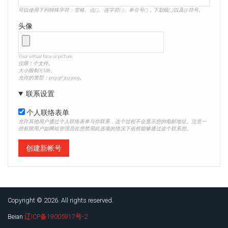
可以使用下列特殊字符：空格、点(.)、连字符(-)、单引号(')，下划线(_)以及@符号。
头像
Your virtual face or picture.
仅限 1 个文件。
大小限制 8 MB。
允许的类型：png gif jpg jpeg。
联系设置
个人联络表单
允许其他用户通过个人联络表单与你联系，这个过程不会显示您的电邮地址。注意一
些权限用户如网站管理员在您禁用此选项的情况下依然能够通过这个联系您。
Copyright © 2026. All rights reserved.
Beian
辽ICP备19005917号-2