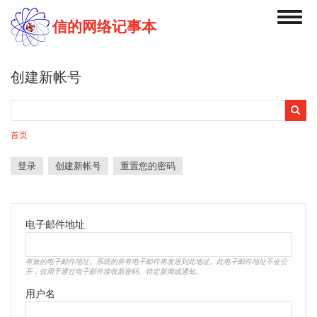
跳
Toggl
转
信的网络记事本
navig
到
主
要
创建新帐号
内
容
搜
搜
索
索
首页
表
单
登录
创建新帐号
（活
重置您的密码
主
动
标
标
签）
签
电子邮件地址
有效的电子邮件地址。系统的所有电子邮件将发送到此地址。此电子邮件地址不会公
开，仅用于通过电子邮件接收新密码、特定新闻或通知。
用户名