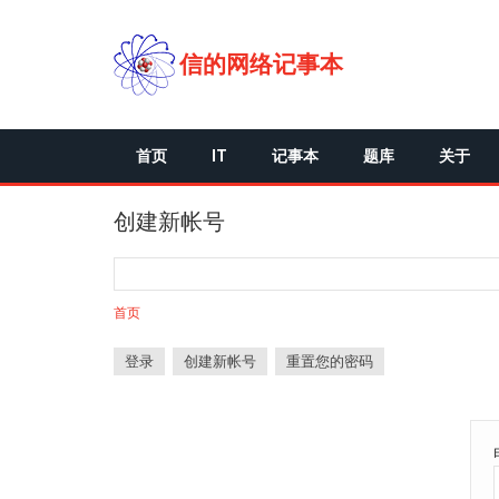
跳
转
到
信的网络记事本
主
要
内
容
首页
IT
记事本
题库
关于
创建新帐号
搜
搜
索
索
首页
表
单
登录
创建新帐号
（活
重置您的密码
主
动
标
标
签）
签