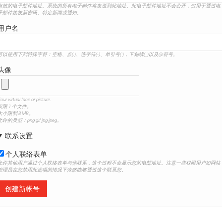
有效的电子邮件地址。系统的所有电子邮件将发送到此地址。此电子邮件地址不会公开，仅用于通过电
子邮件接收新密码、特定新闻或通知。
用户名
可以使用下列特殊字符：空格、点(.)、连字符(-)、单引号(')，下划线(_)以及@符号。
头像
our virtual face or picture.
仅限 1 个文件。
大小限制 8 MB。
允许的类型：png gif jpg jpeg。
联系设置
个人联络表单
允许其他用户通过个人联络表单与你联系，这个过程不会显示您的电邮地址。注意一些权限用户如网站
管理员在您禁用此选项的情况下依然能够通过这个联系您。