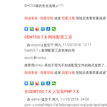
RHCSA级的安全选项 p171
阅读更多
关
我要登陆
或者
我要注册
登陆后查看答案或者
于
阿
里
CENTOS 7.X 网络配置工具
云
CentOS7.4
由
xinyong
提交于
周六, 11/03/2018 - 12:11
打
CentOS 7.x 新增配置工具简单好用
开
nmcli 和 nmtui
和
关
推荐用nmtui 再也不用为不知道配置文件的格式发愁了
闭
阅读更多
关
我要登陆
或者
我要注册
登陆后查看答案或者
selinux
于
命
CentOS
令
7.x
不
在CENTOS 7.X 上安装PHP 7.X
网
好
络
用
由
admin
提交于
周六, 11/03/2018 - 04:00
配
yum -y install https://dl.fedoraproject.org/pub/epel/epe