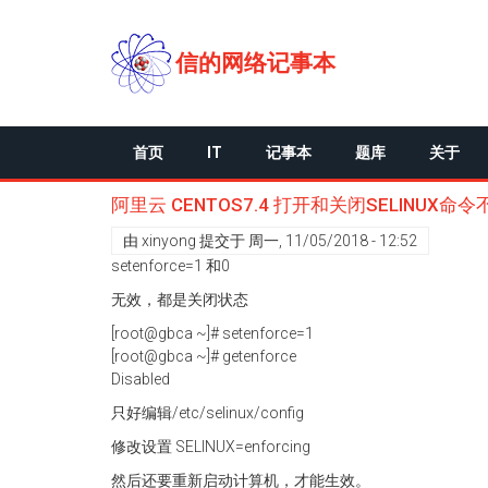
跳
转
到
信的网络记事本
主
要
内
容
首页
IT
记事本
题库
关于
阿里云 CENTOS7.4 打开和关闭SELINUX命
由
xinyong
提交于
周一, 11/05/2018 - 12:52
setenforce=1 和0
无效，都是关闭状态
[root@gbca ~]# setenforce=1
[root@gbca ~]# getenforce
Disabled
只好编辑/etc/selinux/config
修改设置 SELINUX=enforcing
然后还要重新启动计算机，才能生效。