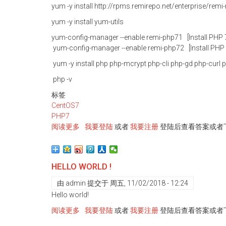
置
yum -y install http://rpms.remirepo.net/enterprise/remi
工
yum -y install yum-utils
具
yum-config-manager --enable remi-php71 [Install PHP 7
yum-config-manager --enable remi-php72 [Install PHP 
yum -y install php php-mcrypt php-cli php-gd php-curl
php -v
标签
CentOS7
PHP7
阅读更多
关
我要登陆
或者
我要注册
登陆后查看答案或者
于
在
CentOS
HELLO WORLD !
7.X
上
由
admin
提交于
周五, 11/02/2018 - 12:24
安
Hello world!
装
阅读更多
关
我要登陆
或者
我要注册
登陆后查看答案或者
PHP
于
7.X