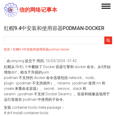
跳
Toggl
转
信的网络记事本
navig
到
主
要
红帽9.4中安装和使用容器PODMAN-DOCKER
内
容
搜
搜
索
索
首页
/
红帽9.4中安装和使用容器podman-docker
表
单
由
xinyong
提交于
周四, 10/03/2024 - 01:42
红帽从 RHEL 9 中删除了 Docker 容器引擎和 docker 命令。从8开始
增加dnf，相当于升级的yum
podman 不支持的 docker 命令选项包括 network、node、
plugin（podman 不支持插件）、rename（podman 使用 rm 和
create 来重命名容器）、secret、service、stack 和
swarm（podman 不支持 Docker Swarm）。容器和镜像选项用于
运行直接在 podman 中使用的子命令。
安装 container-tools meta-package：
# dnf install container-tools