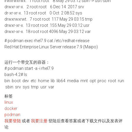
lrwxrwxrwx. 1 root root 8 May 29 03:12 sbin -> usr/sbin
drwxr-xr-x. 2 root root 6 Dec 14 2017 srv
dr-xr-xr-x. 13 root root 0 Oct 2 08:52 sys
drwxrwxrwt. 7 root root 117 May 29 03:15 tmp
drwxr-xr-x. 13 root root 155 May 29 03:12 usr
drwxr-xr-x. 18 root root 4096 May 29 03:12 var
# podman exec rhel7.9 cat /etc/redhat-release
Red Hat Enterprise Linux Server release 7.9 (Maipo)
运行一个带交互的容器：
# podman start -a -i rhel7.9
bash-4.2# ls
bin boot dev etc home lib lib64 media mnt opt proc root run
sbin srv sys tmp usr var
标签
linux
docker
podman
我要登陆
或者
我要注册
登陆后查看答案或者下载文件以及发表评
论