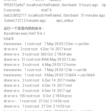
fff55015a9e7 localhost/rhel9:latest /bin/bash 5 hours ago Up
5 seconds rhel7.9
0a62c8f32711 localhost/rhel9:latest /bin/bash 31 minutes ago
Exited (127) 2 minutes ago epic_wilbur
运行一个容器内部的命令：
# podman exec rhel7.9 ls -l
total 8
lrwxrwxrwx. 1 root root 7 May 29 03:12 bin -> usr/bin
dr-xr-xr-x. 2 root root 6 Dec 14 2017 boot
drwxr-xr-x. 5 root root 360 Oct 2 18:54 dev
drwxr-xr-x. 31 root root 4096 May 29 03:12 etc
drwxr-xr-x. 2 root root 6 May 29 03:12 home
lrwxrwxrwx. 1 root root 7 May 29 03:12 lib -> usr/lib
lrwxrwxrwx. 1 root root 9 May 29 03:12 lib64 -> usr/lib64
drwxr-xr-x. 2 root root 6 Dec 14 2017 media
drwxr-xr-x. 2 root root 6 Dec 14 2017 mnt
drwxr-xr-x. 2 root root 6 Dec 14 2017 opt
dr-xr-xr-x. 195 root root 0 Oct 2 18:54 proc
dr-xr-x---. 1 root root 27 Oct 2 14:06 root
drwxr-xr-x. 1 root root 27 Oct 2 14:02 run